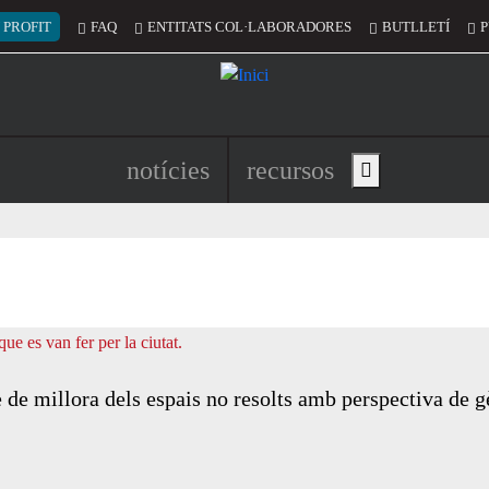
 del compte d'usuari
 PROFIT
FAQ
ENTITATS COL·LABORADORES
BUTLLETÍ
P
Navegació principal de l'encapç
notícies
recursos
Show main menu
 de millora dels espais no resolts amb perspectiva de g