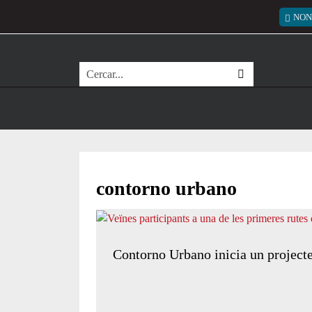
Vés al contingut
Menú
NON
Cerca
contorno urbano
Contorno Urbano inicia un projecte