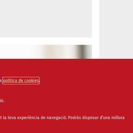
a
política de cookies
ió.
t la teva experiència de navegació. Podràs disposar d’una millora