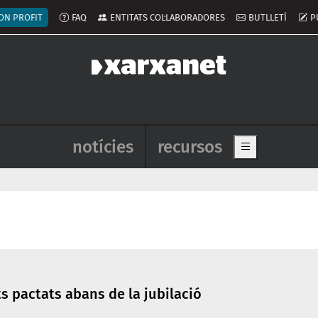
ú del compte d'usuari
ON PROFIT
FAQ
ENTITATS COL·LABORADORES
BUTLLETÍ
P
Navegació principal de l'enca
notícies
recursos
Show main me
 pactats abans de la jubilació