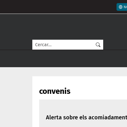
Vés al contingut
Men
N
Cerca
convenis
Alerta sobre els acomiadaments