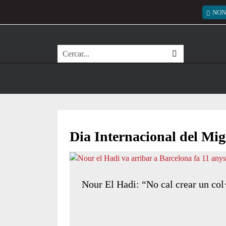
Vés al contingut
Menú
NON
Cerca
Dia Internacional del Mi
Nour El Hadi: “No cal crear un col·