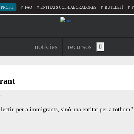
 del compte d'usuari
 PROFIT
FAQ
ENTITATS COL·LABORADORES
BUTLLETÍ
P
Navegació principal de l'encapç
notícies
recursos
Show main menu
grant
lectiu per a immigrants, sinó una entitat per a tothom”