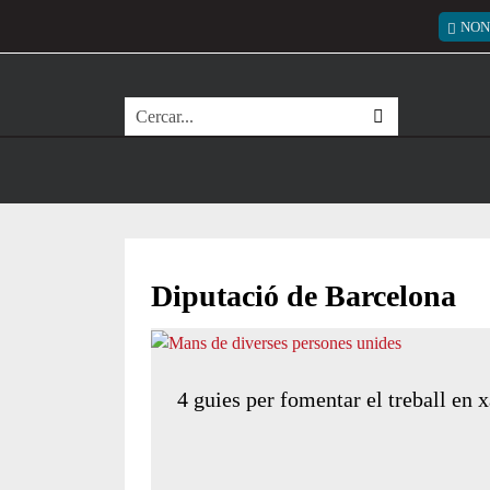
Vés al contingut
Menú
NON
Cerca
Diputació de Barcelona
4 guies per fomentar el treball en x