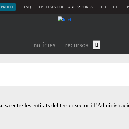
 del compte d'usuari
 PROFIT
FAQ
ENTITATS COL·LABORADORES
BUTLLETÍ
P
Navegació principal de l'encapç
notícies
recursos
Show main menu
arxa entre les entitats del tercer sector i l’Administrac