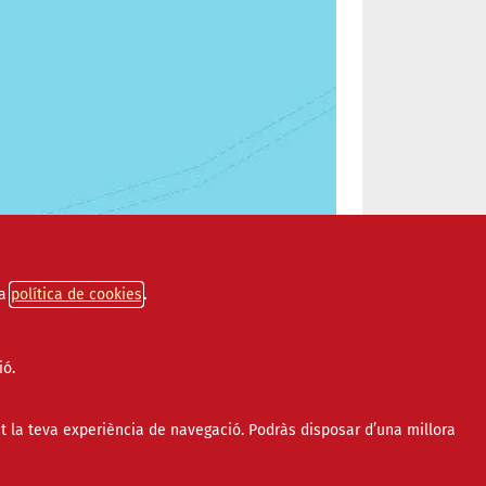
a
política de cookies
ió.
t la teva experiència de navegació. Podràs disposar d’una millora