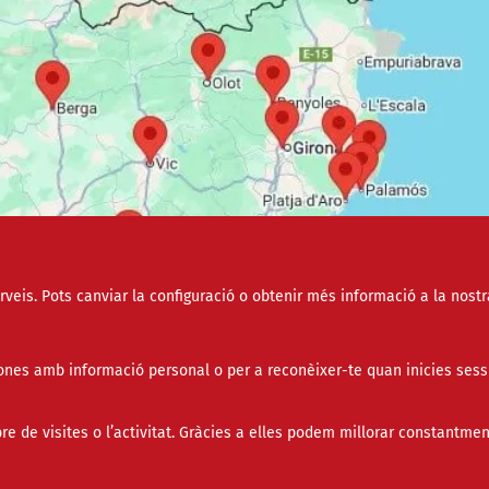
erveis. Pots canviar la configuració o obtenir més informació a la nostr
nes amb informació personal o per a reconèixer-te quan inicies sess
de visites o l’activitat. Gràcies a elles podem millorar constantmen