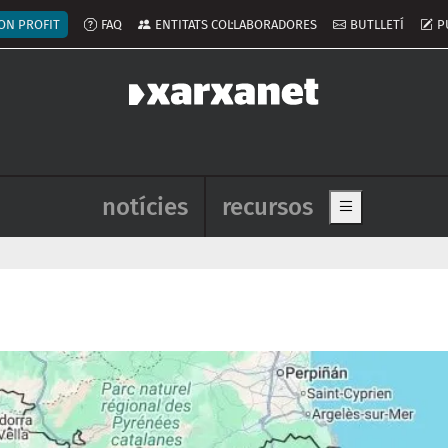
ú del compte d'usuari
ON PROFIT
FAQ
ENTITATS COL·LABORADORES
BUTLLETÍ
P
Navegació principal de l'enca
notícies
recursos
Show main me