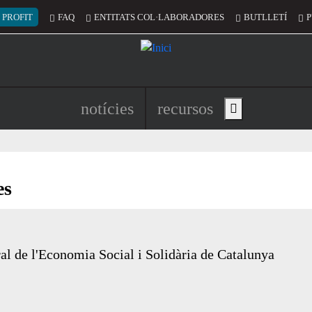
 del compte d'usuari
 PROFIT
FAQ
ENTITATS COL·LABORADORES
BUTLLETÍ
P
Navegació principal de l'encapç
notícies
recursos
Show main menu
es
ral de l'Economia Social i Solidària de Catalunya