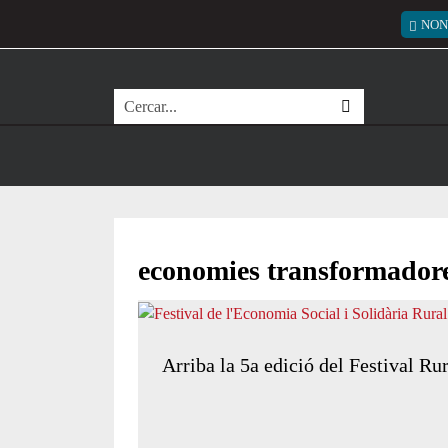
Vés al contingut
Menú
NON
Cerca
economies transformador
Arriba la 5a edició del Festival Ru