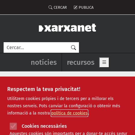
Vés al contingut
Menú del compte d'usuari
CERCAR
PUBLICA
Cerca
Navegació principal de l'enca
notícies
recursos
Show main me
Respectem la teva privacitat!
eleccions
Utilitzem cookies pròpies i de tercers per a millorar els
nostres serveis. Pots canviar la configuració o obtenir més
informació a la nostra
política de cookies
Cookies necessàries
Aquestes cookies són importants per a donar-te accés segur