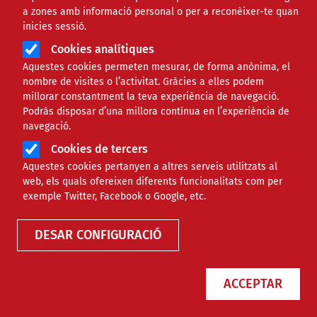
a zones amb informació personal o per a reconèixer-te quan
inicies sessió.
Cookies analítiques
Aquestes cookies permeten mesurar, de forma anònima, el
nombre de visites o l’activitat. Gràcies a elles podem
millorar constantment la teva experiència de navegació.
Podràs disposar d’una millora contínua en l’experiència de
Un estudi de la UOC revela
navegació.
diferències entre assistents d’IA a
Cookies de tercers
l’hora de respondre consultes
Aquestes cookies pertanyen a altres serveis utilitzats al
polítiques
web, els quals ofereixen diferents funcionalitats com per
exemple Twitter, Facebook o Google, etc.
NOTÍCIES
TECNOLÒGIC
DESAR CONFIGURACIÓ
ACCEPTAR
Eleccions: com afecta la jornada