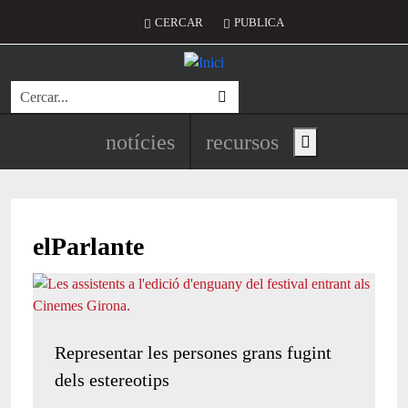
Vés al contingut
Menú del compte d'usuari
CERCAR
PUBLICA
Cerca
Navegació principal de l'encapç
notícies
recursos
Show main menu
elParlante
Representar les persones grans fugint
dels estereotips