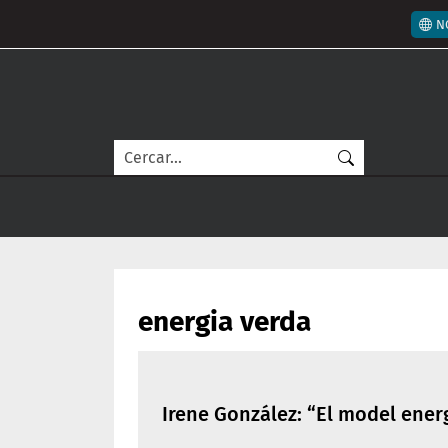
Vés al contingut
Men
N
Cerca
energia verda
Irene González: “El model ener