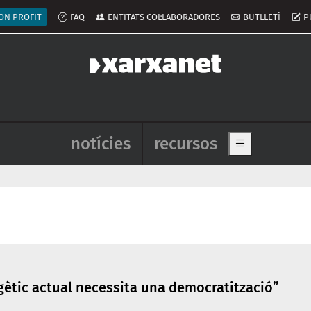
ú del compte d'usuari
ON PROFIT
FAQ
ENTITATS COL·LABORADORES
BUTLLETÍ
P
Navegació principal de l'enca
notícies
recursos
Show main me
gètic actual necessita una democratització”