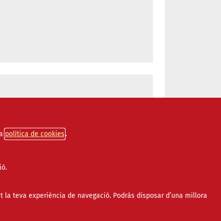
a
política de cookies
ió.
t la teva experiència de navegació. Podràs disposar d’una millora