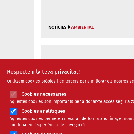
NOTÍCIES
AMBIENTAL
Com utilitzar l'eina per crear
Respectem la teva privacitat!
Utilitzem cookies pròpies i de tercers per a millorar els nostres s
Cookies necessàries
RECURSOS
TECNOLÒGIC
Aquestes cookies són importants per a donar-te accés segur a zo
Cookies analítiques
Aquestes cookies permeten mesurar, de forma anònima, el nombre 
contínua en l’experiència de navegació.