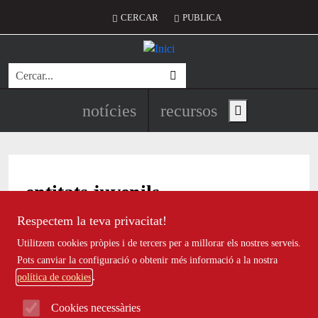
Vés al contingut
Menú del compte d'usuari
CERCAR
PUBLICA
Cerca
Navegació principal de l'encapç
notícies
recursos
Show main menu
entitats juvenils
Respectem la teva privacitat!
Utilitzem cookies pròpies i de tercers per a millorar els nostres serveis.
Pots canviar la configuració o obtenir més informació a la nostra
política de cookies
Clara Jorge: "Actualment es percep un
Cookies necessàries
augment en la mobilització política del