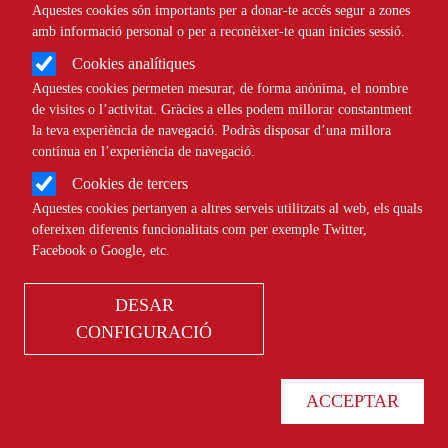
Aquestes cookies són importants per a donar-te accés segur a zones
jovent sahrauí”
amb informació personal o per a reconèixer-te quan inicies sessió.
Cookies analítiques
NOTÍCIES
SOCIAL
Aquestes cookies permeten mesurar, de forma anònima, el nombre
de visites o l’activitat. Gràcies a elles podem millorar constantment
la teva experiència de navegació. Podràs disposar d’una millora
contínua en l’experiència de navegació.
Cookies de tercers
Aquestes cookies pertanyen a altres serveis utilitzats al web, els quals
ofereixen diferents funcionalitats com per exemple Twitter,
Entitats juvenils demanen posar les
Facebook o Google, etc.
associacions al centre en la llei del
Foment de l’Associacionisme
DESAR
CONFIGURACIÓ
NOTÍCIES
JURÍDIC
ACCEPTAR