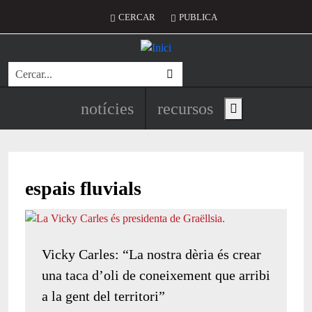
Vés al contingut
Menú del compte d'usuari
CERCAR
PUBLICA
Cerca
Navegació principal de l'encapç
notícies
recursos
Show main menu
espais fluvials
Vicky Carles: “La nostra dèria és crear
una taca d’oli de coneixement que arribi
a la gent del territori”