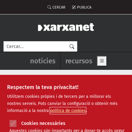
Vés al contingut
Menú del compte d'usuari
CERCAR
PUBLICA
Cerca
Navegació principal de l'enca
notícies
recursos
Show main me
Respectem la teva privacitat!
esquizofrènia
Utilitzem cookies pròpies i de tercers per a millorar els
nostres serveis. Pots canviar la configuració o obtenir més
informació a la nostra
política de cookies
Cookies necessàries
Aquestes cookies són importants per a donar-te accés segur