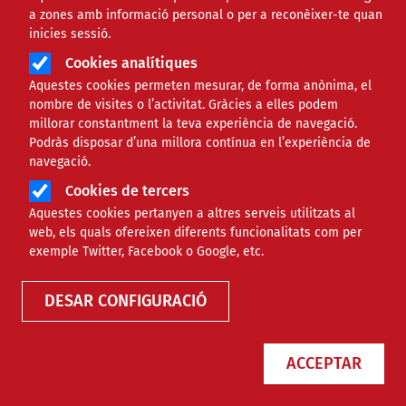
a zones amb informació personal o per a reconèixer-te quan
inicies sessió.
Cookies analítiques
Aquestes cookies permeten mesurar, de forma anònima, el
nombre de visites o l’activitat. Gràcies a elles podem
millorar constantment la teva experiència de navegació.
Podràs disposar d’una millora contínua en l’experiència de
El Clúster Salut Mental Catalunya
navegació.
celebra el seu desè aniversari
Cookies de tercers
premiant diverses organitzacions
Aquestes cookies pertanyen a altres serveis utilitzats al
del sector
web, els quals ofereixen diferents funcionalitats com per
exemple Twitter, Facebook o Google, etc.
NOTÍCIES
SOCIAL
DESAR CONFIGURACIÓ
ACCEPTAR
Clubs socials per fomentar la