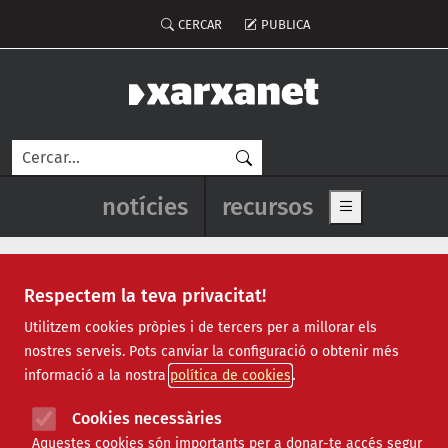
Vés al contingut
Menú del compte d'usuari
CERCAR
PUBLICA
Cerca
Navegació principal de l'enca
notícies
recursos
Show main me
Respectem la teva privacitat!
families monoparentals
Utilitzem cookies pròpies i de tercers per a millorar els
nostres serveis. Pots canviar la configuració o obtenir més
informació a la nostra
política de cookies
Cookies necessàries
Aquestes cookies són importants per a donar-te accés segur