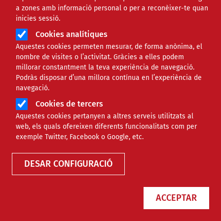
a zones amb informació personal o per a reconèixer-te quan
inicies sessió.
Cookies analítiques
Aquestes cookies permeten mesurar, de forma anònima, el
nombre de visites o l’activitat. Gràcies a elles podem
millorar constantment la teva experiència de navegació.
Podràs disposar d’una millora contínua en l’experiència de
Ampliació del permís de
navegació.
naixement: què implica la nova
Cookies de tercers
normativa
Aquestes cookies pertanyen a altres serveis utilitzats al
web, els quals ofereixen diferents funcionalitats com per
exemple Twitter, Facebook o Google, etc.
RECURSOS
JURÍDIC
DESAR CONFIGURACIÓ
ACCEPTAR