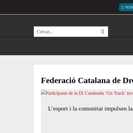
Vés al contingut
Menú
NON
Cerca
Federació Catalana de D
L’esport i la comunitat impulsen 