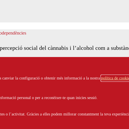
percepció social del cànnabis i l’alcohol com a substàn
ots canviar la configuració o obtenir més informació a la nostra
política de cooki
formació personal o per a reconèixer-te quan inicies sessió.
s o l’activitat. Gràcies a elles podem millorar constantment la teva experiènci
es persones amb drogodependència