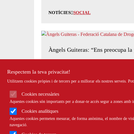
NOTÍCIES
SOCIAL
Àngels Guiteras: “Ens preocupa la 
Respectem la teva privacitat!
Utilitzem cookies pròpies i de tercers per a millorar els nostres serveis. P
NOTÍCIES
SOCIAL
Cookies necessàries
Aquestes cookies són importants per a donar-te accés segur a zones amb in
Cookies analítiques
Aquestes cookies permeten mesurar, de forma anònima, el nombre de visite
Realitat de l’estigmatització de l
navegació.