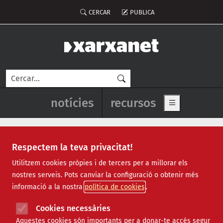
Vés al contingut
Menú del compte d'usuari
CERCAR
PUBLICA
Cerca
Navegació principal de l'enca
notícies
recursos
Show main me
Respectem la teva privacitat!
FESC
Utilitzem cookies pròpies i de tercers per a millorar els
nostres serveis. Pots canviar la configuració o obtenir més
informació a la nostra
política de cookies
Cookies necessàries
Aquestes cookies són importants per a donar-te accés segur