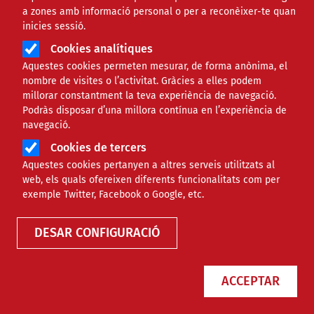
a zones amb informació personal o per a reconèixer-te quan
inicies sessió.
Cookies analítiques
Aquestes cookies permeten mesurar, de forma anònima, el
nombre de visites o l’activitat. Gràcies a elles podem
millorar constantment la teva experiència de navegació.
Podràs disposar d’una millora contínua en l’experiència de
El Festival FESC’25 reuneix 8.000
navegació.
persones per celebrar la força de
Cookies de tercers
l’economia solidària
Aquestes cookies pertanyen a altres serveis utilitzats al
web, els quals ofereixen diferents funcionalitats com per
exemple Twitter, Facebook o Google, etc.
NOTÍCIES
SOCIAL
DESAR CONFIGURACIÓ
ACCEPTAR