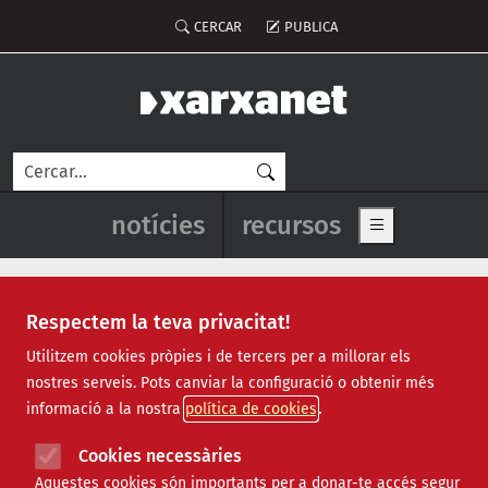
Vés al contingut
Menú del compte d'usuari
CERCAR
PUBLICA
Cerca
Navegació principal de l'enca
notícies
recursos
Show main me
Respectem la teva privacitat!
formació ocupacional
Utilitzem cookies pròpies i de tercers per a millorar els
nostres serveis. Pots canviar la configuració o obtenir més
informació a la nostra
política de cookies
Cookies necessàries
Aquestes cookies són importants per a donar-te accés segur