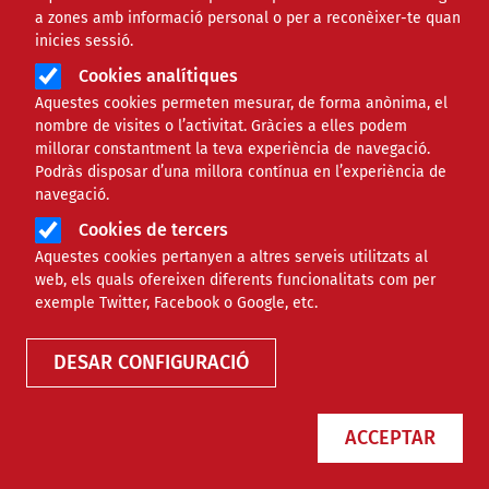
a zones amb informació personal o per a reconèixer-te quan
inicies sessió.
Cookies analítiques
Aquestes cookies permeten mesurar, de forma anònima, el
nombre de visites o l’activitat. Gràcies a elles podem
millorar constantment la teva experiència de navegació.
Podràs disposar d’una millora contínua en l’experiència de
Com afrontar l’abandonament
navegació.
escolar
Cookies de tercers
Aquestes cookies pertanyen a altres serveis utilitzats al
web, els quals ofereixen diferents funcionalitats com per
exemple Twitter, Facebook o Google, etc.
RECURSOS
FORMACIÓ
DESAR CONFIGURACIÓ
ACCEPTAR
Ampans obre Divers, el nou
restaurant de La Parada que uneix