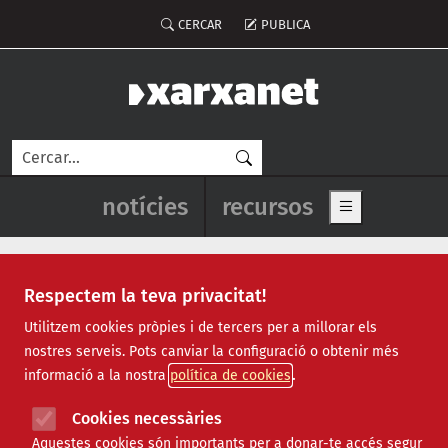
Vés al contingut
Menú del compte d'usuari
CERCAR
PUBLICA
Cerca
Navegació principal de l'enca
notícies
recursos
Show main me
Respectem la teva privacitat!
Fundació Habitatge Social
Utilitzem cookies pròpies i de tercers per a millorar els
nostres serveis. Pots canviar la configuració o obtenir més
informació a la nostra
política de cookies
Cookies necessàries
Aquestes cookies són importants per a donar-te accés segur