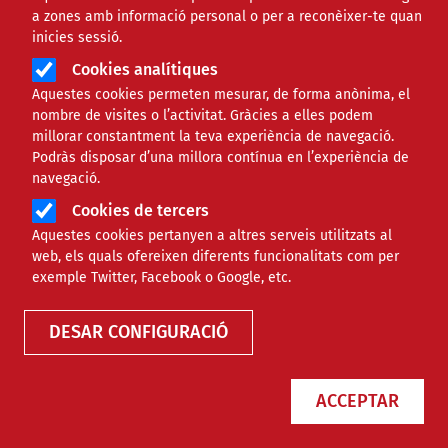
a zones amb informació personal o per a reconèixer-te quan
inicies sessió.
Cookies analítiques
Aquestes cookies permeten mesurar, de forma anònima, el
nombre de visites o l’activitat. Gràcies a elles podem
millorar constantment la teva experiència de navegació.
Podràs disposar d’una millora contínua en l’experiència de
L’ICAB reconeix la Fundació
navegació.
Habitatge Social com a entitat
Cookies de tercers
vinculada al seu Congrés de Dret
Aquestes cookies pertanyen a altres serveis utilitzats al
Immobiliari
web, els quals ofereixen diferents funcionalitats com per
exemple Twitter, Facebook o Google, etc.
NOTÍCIES
SOCIAL
DESAR CONFIGURACIÓ
ACCEPTAR