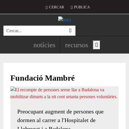
Vés al contingut
Menú del compte d'usuari
CERCAR
PUBLICA
Cerca
Navegació principal de l'encapç
notícies
recursos
Show main menu
Fundació Mambré
Preocupant augment de persones que
dormen al carrer a l'Hospitalet de
Llobregat i a Badalona