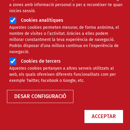
a zones amb informació personal o per a reconèixer-te quan
inicies sessió.
Cookies analítiques
Aquestes cookies permeten mesurar, de forma anònima, el
nombre de visites o l’activitat. Gràcies a elles podem
millorar constantment la teva experiència de navegació.
Podràs disposar d’una millora contínua en l’experiència de
navegació.
El món geganter se cita a Sant Boi
Cookies de tercers
Aquestes cookies pertanyen a altres serveis utilitzats al
de Llobregat per celebrar la Ciutat
web, els quals ofereixen diferents funcionalitats com per
Gegantera 2022
exemple Twitter, Facebook o Google, etc.
DESAR CONFIGURACIÓ
NOTÍCIES
CULTURAL
ACCEPTAR