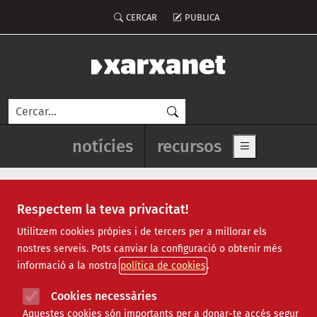
Vés al contingut
Menú del compte d'usuari
CERCAR
PUBLICA
Cerca
Navegació principal de l'enca
notícies
recursos
Show main me
Respectem la teva privacitat!
Geganters i Grallers de
Utilitzem cookies pròpies i de tercers per a millorar els
nostres serveis. Pots canviar la configuració o obtenir més
Casablanca
informació a la nostra
política de cookies
Cookies necessàries
Aquestes cookies són importants per a donar-te accés segur