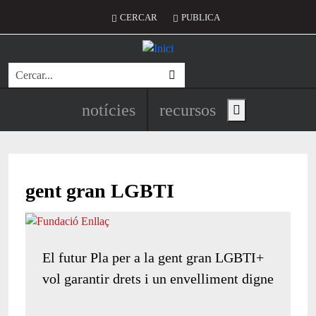
Vés al contingut
Menú del compte d'usuari
CERCAR
PUBLICA
Cerca
Navegació principal de l'encapç
notícies
recursos
Show main menu
gent gran LGBTI
El futur Pla per a la gent gran LGBTI+
vol garantir drets i un envelliment digne