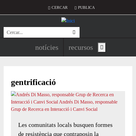
Vés al contingut
Menú del compte d'usuari
CERCAR
PUBLICA
Cerca
Navegació principal de l'encapç
notícies
recursos
Show main menu
gentrificació
Les comunitats locals busquen formes
de resistència que contraposin la