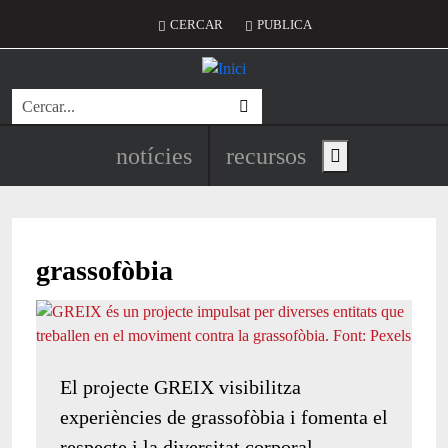
Vés al contingut
Menú del compte d'usuari
CERCAR
PUBLICA
Cerca
Navegació principal de l'encapç
notícies
recursos
Show main menu
grassofòbia
El projecte GREIX visibilitza
experiències de grassofòbia i fomenta el
respecte i la diversitat corporal