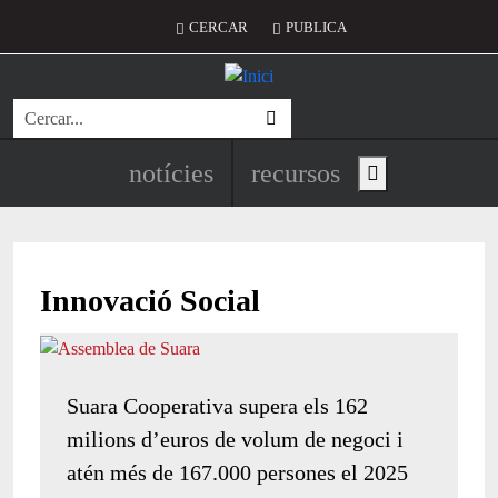
Vés al contingut
Menú del compte d'usuari
CERCAR
PUBLICA
Cerca
Navegació principal de l'encapç
notícies
recursos
Show main menu
Innovació Social
Suara Cooperativa supera els 162
milions d’euros de volum de negoci i
atén més de 167.000 persones el 2025