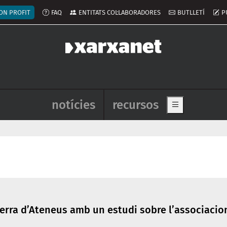
ú del compte d'usuari
ON PROFIT
FAQ
ENTITATS COL·LABORADORES
BUTLLETÍ
P
Navegació principal de l'enca
notícies
recursos
Show main me
Terra d’Ateneus amb un estudi sobre l’associaci