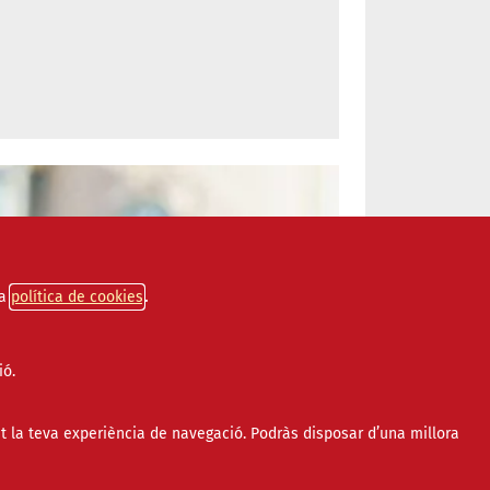
a
política de cookies
ió.
t la teva experiència de navegació. Podràs disposar d’una millora