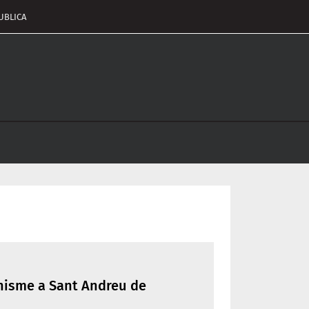
UBLICA
pçalament
nu
onisme a Sant Andreu de