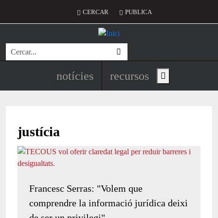
Vés al contingut
Menú del compte d'usuari
CERCAR
PUBLICA
Cerca
Navegació principal de l'encapç
notícies
recursos
Show main menu
justícia
Francesc Serras: "Volem que
comprendre la informació jurídica deixi
de ser un privilegi"