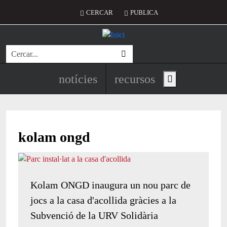
Vés al contingut
Menú del compte d'usuari
CERCAR
PUBLICA
Cerca
Navegació principal de l'encapç
notícies
recursos
Show main menu
kolam ongd
Kolam ONGD inaugura un nou parc de
jocs a la casa d'acollida gràcies a la
Subvenció de la URV Solidària