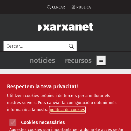
Vés al contingut
Menú del compte d'usuari
CERCAR
PUBLICA
Cerca
Navegació principal de l'enca
notícies
recursos
Show main me
Respectem la teva privacitat!
la coordi
Utilitzem cookies pròpies i de tercers per a millorar els
nostres serveis. Pots canviar la configuració o obtenir més
informació a la nostra
política de cookies
Cookies necessàries
Aquestes cookies són importants per a donar-te accés segur