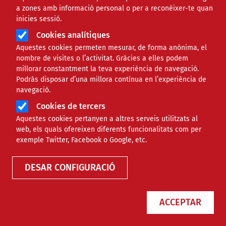
a zones amb informació personal o per a reconèixer-te quan
inicies sessió.
Cookies analítiques
Aquestes cookies permeten mesurar, de forma anònima, el
nombre de visites o l’activitat. Gràcies a elles podem
millorar constantment la teva experiència de navegació.
Podràs disposar d’una millora contínua en l’experiència de
Carla Liébana: “Cal reduir la
navegació.
producció i els residus
Cookies de tercers
urgentment”
Aquestes cookies pertanyen a altres serveis utilitzats al
web, els quals ofereixen diferents funcionalitats com per
exemple Twitter, Facebook o Google, etc.
NOTÍCIES
AMBIENTAL
DESAR CONFIGURACIÓ
ACCEPTAR