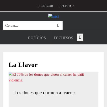
Vés al contingut
Menú del compte d'usuari
CERCAR
PUBLICA
Cerca
Navegació principal de l'encapç
notícies
recursos
Show main menu
La Llavor
Les dones que dormen al carrer