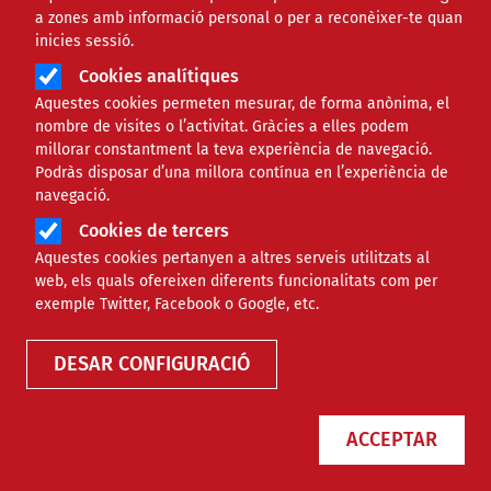
a zones amb informació personal o per a reconèixer-te quan
venda d’ous ecològics a preus
inicies sessió.
populars
Cookies analítiques
Aquestes cookies permeten mesurar, de forma anònima, el
NOTÍCIES
SOCIAL
nombre de visites o l’activitat. Gràcies a elles podem
millorar constantment la teva experiència de navegació.
Podràs disposar d’una millora contínua en l’experiència de
navegació.
Cookies de tercers
Aquestes cookies pertanyen a altres serveis utilitzats al
web, els quals ofereixen diferents funcionalitats com per
exemple Twitter, Facebook o Google, etc.
Assessora't
DESAR CONFIGURACIÓ
Si vols aconseguir més impacte social,
ASSESSORA'T!
ACCEPTAR
La
Direcció General d’Acció Comunitària i Innovació
Social (DGACIS)
posa a la teva disposició un conjunt