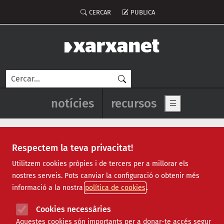
Vés al contingut
Menú del compte d'usuari
CERCAR
PUBLICA
Cerca
Navegació principal de l'enca
notícies
recursos
Show main me
Respectem la teva privacitat!
Lacho Baji Cali
Utilitzem cookies pròpies i de tercers per a millorar els
nostres serveis. Pots canviar la configuració o obtenir més
informació a la nostra
política de cookies
La Granja del Tillo, una cooperativa
Cookies necessàries
hospitalenca que aposta per la
Aquestes cookies són importants per a donar-te accés segur