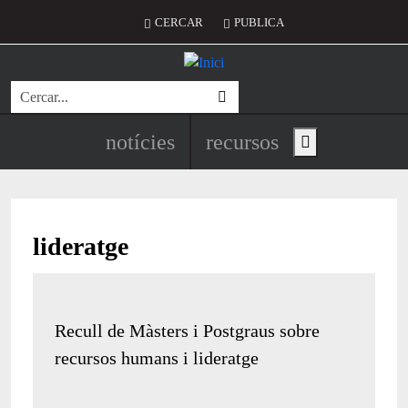
Vés al contingut
Menú del compte d'usuari
CERCAR
PUBLICA
Cerca
Navegació principal de l'encapç
notícies
recursos
Show main menu
lideratge
Recull de Màsters i Postgraus sobre
recursos humans i lideratge