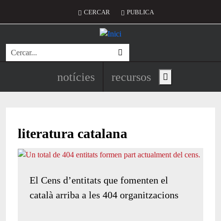
Vés al contingut
Menú del compte d'usuari
CERCAR
PUBLICA
Cerca
Navegació principal de l'encapç
notícies
recursos
Show main menu
literatura catalana
El Cens d’entitats que fomenten el
català arriba a les 404 organitzacions