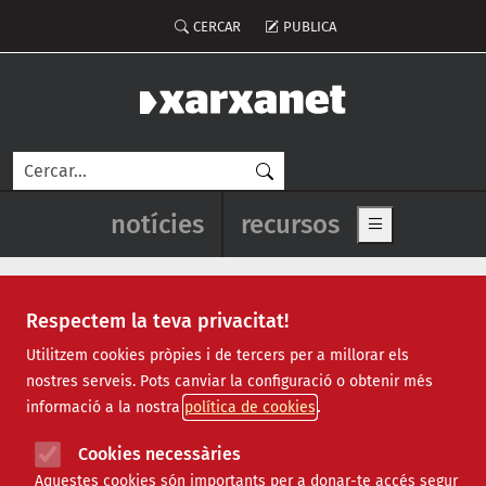
Vés al contingut
Menú del compte d'usuari
CERCAR
PUBLICA
Cerca
Navegació principal de l'enca
notícies
recursos
Show main me
Respectem la teva privacitat!
llibres
Utilitzem cookies pròpies i de tercers per a millorar els
nostres serveis. Pots canviar la configuració o obtenir més
informació a la nostra
política de cookies
Cookies necessàries
Aquestes cookies són importants per a donar-te accés segur