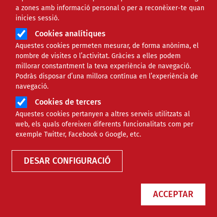
a zones amb informació personal o per a reconèixer-te quan
inicies sessió.
Cookies analítiques
Aquestes cookies permeten mesurar, de forma anònima, el
nombre de visites o l’activitat. Gràcies a elles podem
millorar constantment la teva experiència de navegació.
Podràs disposar d’una millora contínua en l’experiència de
Mireia Cigarrán: “Volia crear una
navegació.
història on la protagonista fos una
Cookies de tercers
nena valenta”
Aquestes cookies pertanyen a altres serveis utilitzats al
web, els quals ofereixen diferents funcionalitats com per
exemple Twitter, Facebook o Google, etc.
NOTÍCIES
CULTURAL
DESAR CONFIGURACIÓ
ACCEPTAR