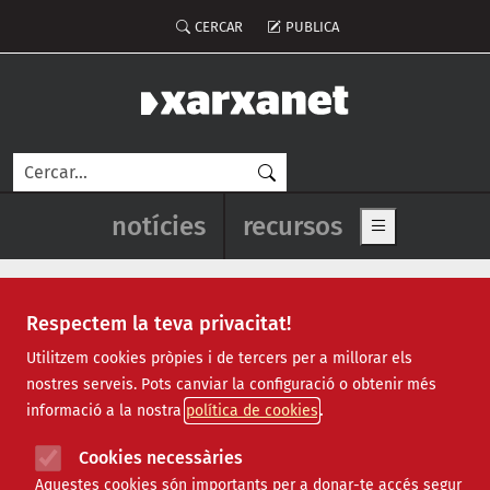
Vés al contingut
Menú del compte d'usuari
CERCAR
PUBLICA
Cerca
Navegació principal de l'enca
notícies
recursos
Show main me
Respectem la teva privacitat!
memòria econòmica
Utilitzem cookies pròpies i de tercers per a millorar els
nostres serveis. Pots canviar la configuració o obtenir més
informació a la nostra
política de cookies
Cookies necessàries
Aquestes cookies són importants per a donar-te accés segur