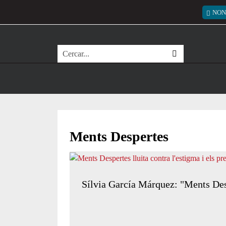
Vés al contingut
Menú
NON
Cerca
Ments Despertes
Sílvia García Márquez: "Ments Desp