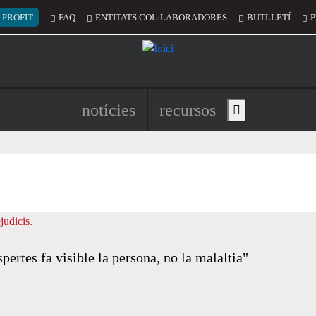
 del compte d'usuari
 PROFIT
FAQ
ENTITATS COL·LABORADORES
BUTLLETÍ
P
Navegació principal de l'encapç
notícies
recursos
Show main menu
ertes fa visible la persona, no la malaltia"