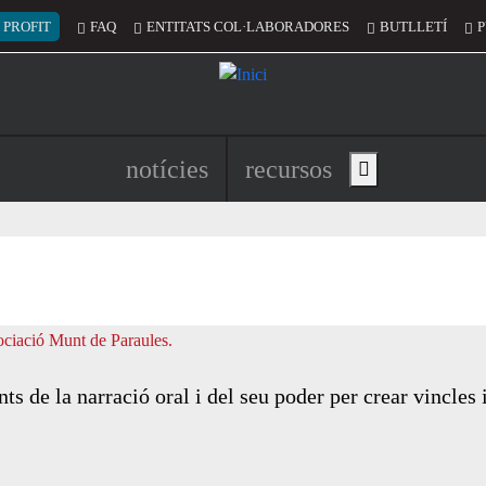
 del compte d'usuari
 PROFIT
FAQ
ENTITATS COL·LABORADORES
BUTLLETÍ
P
Navegació principal de l'encapç
notícies
recursos
Show main menu
 de la narració oral i del seu poder per crear vincles 