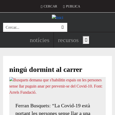
Vés al contingut
Menú del compte d'usuari
CERCAR
PUBLICA
Cerca
Navegació principal de l'encapç
notícies
recursos
Show main menu
ningú dormint al carrer
Ferran Busquets: “La Covid-19 està
portant les persones sense llar a una