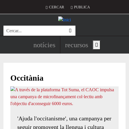
Vés al contingut
Menú del compte d'usuari
CERCAR
PUBLICA
Cerca
Navegació principal de l'encapç
notícies
recursos
Show main menu
Occitània
'Ajuda l'occitanisme', una campanya per
seguir promovent la llengua i cultura