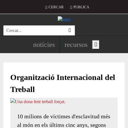
Vés al contingut
Menú del compte d'usuari
CERCAR
PUBLICA
Cerca
Navegació principal de l'encapç
notícies
recursos
Show main menu
Organització Internacional del
Treball
10 milions de víctimes d'esclavitud més
al món en els últims cinc anys, segons