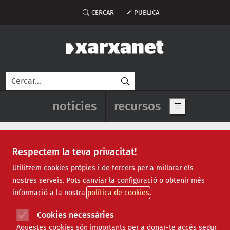
Vés al contingut
Menú del compte d'usuari
CERCAR
PUBLICA
Cerca
Navegació principal de l'enca
notícies
recursos
Show main me
Respectem la teva privacitat!
pla de comunicació
Utilitzem cookies pròpies i de tercers per a millorar els
nostres serveis. Pots canviar la configuració o obtenir més
informació a la nostra
política de cookies
Cookies necessàries
Aquestes cookies són importants per a donar-te accés segur