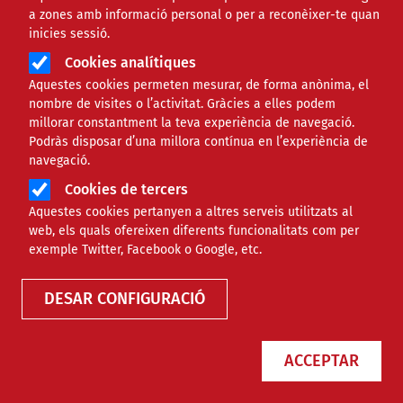
a zones amb informació personal o per a reconèixer-te quan
inicies sessió.
Cookies analítiques
Aquestes cookies permeten mesurar, de forma anònima, el
nombre de visites o l’activitat. Gràcies a elles podem
millorar constantment la teva experiència de navegació.
Podràs disposar d’una millora contínua en l’experiència de
Com i per què configurar un perfil
navegació.
professional a Instagram?
Cookies de tercers
Aquestes cookies pertanyen a altres serveis utilitzats al
web, els quals ofereixen diferents funcionalitats com per
exemple Twitter, Facebook o Google, etc.
RECURSOS
TECNOLÒGIC
DESAR CONFIGURACIÓ
ACCEPTAR