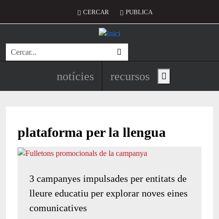
Vés al contingut
Menú del compte d'usuari
CERCAR
PUBLICA
Cerca
Navegació principal de l'encapç
notícies
recursos
Show main menu
plataforma per la llengua
3 campanyes impulsades per entitats de
lleure educatiu per explorar noves eines
comunicatives