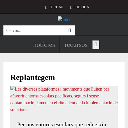
Vés al contingut
Menú del compte d'usuari
CERCAR
PUBLICA
Cerca
Navegació principal de l'encapç
notícies
recursos
Show main menu
Replantegem
Per uns entorns escolars que redueixin