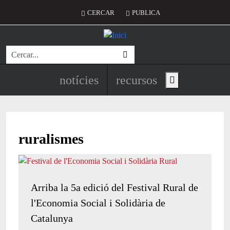
Vés al contingut
Menú del compte d'usuari
CERCAR
PUBLICA
Cerca
Navegació principal de l'encapç
notícies
recursos
Show main menu
ruralismes
Arriba la 5a edició del Festival Rural de
l'Economia Social i Solidària de
Catalunya