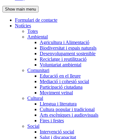
de
Show main menu
l'encapçalament
Formulari de contacte
Notícies
Navegació
Totes
principal
Ambiental
Agricultura i Alimentació
Biodiversitat i espais naturals
Desenvolupament sostenible
Reciclatge i reutilització
Voluntariat ambiental
Comunitari
Educació en el lleure
Mediació i cohesió social
Participació ciutadana
Moviment veïnal
Cultural
Llengua i literatura
Cultura popular i tradicional
Arts escèniques i audiovisuals
Fires i festes
Social
Intervenció social
Salut i discapacitat