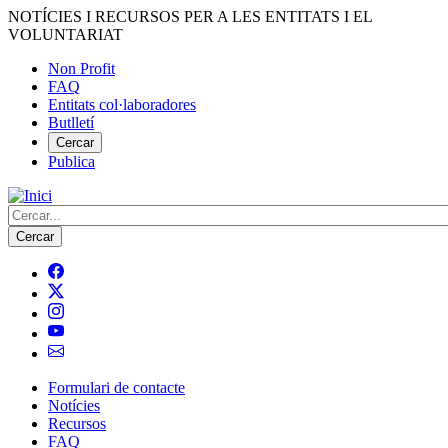
Vés
NOTÍCIES I RECURSOS PER A LES ENTITATS I EL
al
VOLUNTARIAT
contingut
Non Profit
FAQ
Menú
Entitats col·laboradores
del
Butlletí
compte
Cercar
Publica
d'usuari
Cerca
Formulari de contacte
Notícies
Navegació
Recursos
principal
FAQ