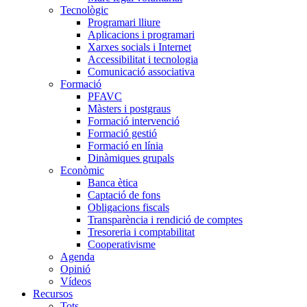
Tecnològic
Programari lliure
Aplicacions i programari
Xarxes socials i Internet
Accessibilitat i tecnologia
Comunicació associativa
Formació
PFAVC
Màsters i postgraus
Formació intervenció
Formació gestió
Formació en línia
Dinàmiques grupals
Econòmic
Banca ètica
Captació de fons
Obligacions fiscals
Transparència i rendició de comptes
Tresoreria i comptabilitat
Cooperativisme
Agenda
Opinió
Vídeos
Recursos
Tots