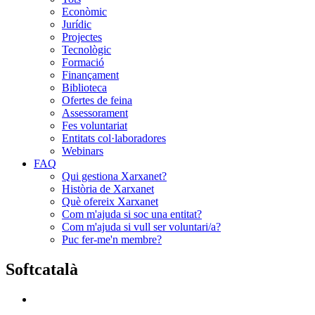
Econòmic
Jurídic
Projectes
Tecnològic
Formació
Finançament
Biblioteca
Ofertes de feina
Assessorament
Fes voluntariat
Entitats col·laboradores
Webinars
FAQ
Qui gestiona Xarxanet?
Història de Xarxanet
Què ofereix Xarxanet
Com m'ajuda si soc una entitat?
Com m'ajuda si vull ser voluntari/a?
Puc fer-me'n membre?
Softcatalà