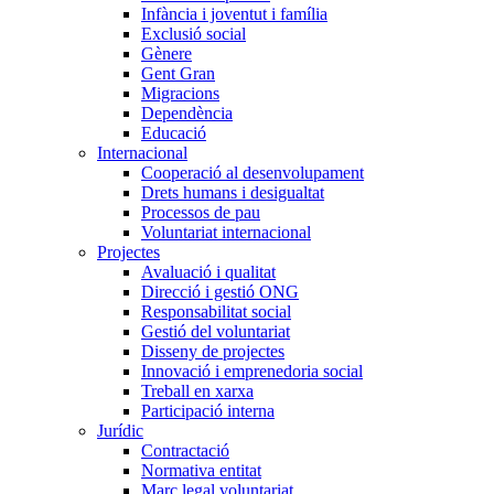
Infància i joventut i família
Exclusió social
Gènere
Gent Gran
Migracions
Dependència
Educació
Internacional
Cooperació al desenvolupament
Drets humans i desigualtat
Processos de pau
Voluntariat internacional
Projectes
Avaluació i qualitat
Direcció i gestió ONG
Responsabilitat social
Gestió del voluntariat
Disseny de projectes
Innovació i emprenedoria social
Treball en xarxa
Participació interna
Jurídic
Contractació
Normativa entitat
Marc legal voluntariat