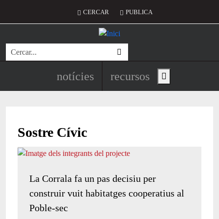
Vés al contingut
Menú del compte d'usuari
CERCAR
PUBLICA
Cerca
Navegació principal de l'encapç
notícies
recursos
Show main menu
Sostre Cívic
La Corrala fa un pas decisiu per
construir vuit habitatges cooperatius al
Poble-sec