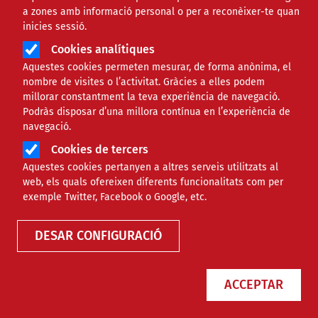
a zones amb informació personal o per a reconèixer-te quan
inicies sessió.
Cookies analítiques
Aquestes cookies permeten mesurar, de forma anònima, el
nombre de visites o l’activitat. Gràcies a elles podem
millorar constantment la teva experiència de navegació.
Podràs disposar d’una millora contínua en l’experiència de
En marxa una campanya per
navegació.
protegir l’àliga cuabarrada davant
Cookies de tercers
del macroprojecte d’Ametller
Aquestes cookies pertanyen a altres serveis utilitzats al
Origen
web, els quals ofereixen diferents funcionalitats com per
exemple Twitter, Facebook o Google, etc.
NOTÍCIES
AMBIENTAL
DESAR CONFIGURACIÓ
ACCEPTAR