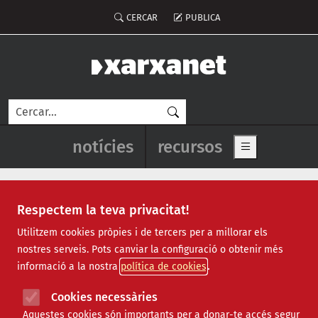
Vés al contingut
Menú del compte d'usuari
CERCAR
PUBLICA
Cerca
Navegació principal de l'enca
notícies
recursos
Show main me
Respectem la teva privacitat!
stopagroparc
Utilitzem cookies pròpies i de tercers per a millorar els
nostres serveis. Pots canviar la configuració o obtenir més
informació a la nostra
política de cookies
Cookies necessàries
Aquestes cookies són importants per a donar-te accés segur