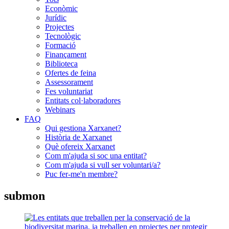
Econòmic
Jurídic
Projectes
Tecnològic
Formació
Finançament
Biblioteca
Ofertes de feina
Assessorament
Fes voluntariat
Entitats col·laboradores
Webinars
FAQ
Qui gestiona Xarxanet?
Història de Xarxanet
Què ofereix Xarxanet
Com m'ajuda si soc una entitat?
Com m'ajuda si vull ser voluntari/a?
Puc fer-me'n membre?
submon