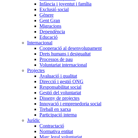
Infància i joventut i família
Exclusió social
Gènere
Gent Gran
Migracions
Dependència
Educació
Internacional
Cooperació al desenvolupament
Drets humans i desigualtat
Processos de pau
Voluntariat internacional
Projectes
Avaluació i qualitat
Direcció i gestió ONG
Responsabilitat social
Gestió del voluntariat
Disseny de projectes
Innovació i emprenedoria social
Treball en xarxa
Participació interna
Jurídic
Contractació
Normativa entitat
Marc legal voluntariat