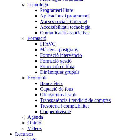
Tecnològic
Programari lliure
Aplicacions i programari
Xarxes socials i Internet
Accessibilitat i tecnologia
Comunicació associativa
Formació
PFAVC
Màsters i postgraus
Formació intervenció
Formació gestió
Formació en línia
Dinàmiques grupals
Econòmic
Banca ètica
Captació de fons
Obligacions fiscals
Transparència i rendició de comptes
Tresoreria i comptabilitat
Cooperativisme
Agenda
Opinió
Vídeos
Recursos
Tots