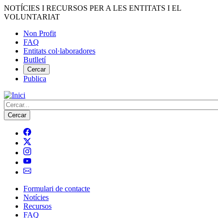
Vés
NOTÍCIES I RECURSOS PER A LES ENTITATS I EL
al
VOLUNTARIAT
contingut
Non Profit
FAQ
Menú
Entitats col·laboradores
del
Butlletí
compte
Cercar
Publica
d'usuari
Cerca
Formulari de contacte
Notícies
Navegació
Recursos
principal
FAQ