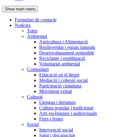
de
Show main menu
l'encapçalament
Formulari de contacte
Notícies
Navegació
Totes
principal
Ambiental
Agricultura i Alimentació
Biodiversitat i espais naturals
Desenvolupament sostenible
Reciclatge i reutilització
Voluntariat ambiental
Comunitari
Educació en el lleure
Mediació i cohesió social
Participació ciutadana
Moviment veïnal
Cultural
Llengua i literatura
Cultura popular i tradicional
Arts escèniques i audiovisuals
Fires i festes
Social
Intervenció social
Salut i discapacitat