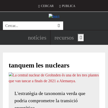
Vés al contingut
Menú del compte d'usuari
CERCAR
PUBLICA
Cerca
Navegació principal de l'encapç
notícies
recursos
Show main menu
tanquem les nuclears
L'estratègia de taxonomia verda que
podria comprometre la transició
energètica