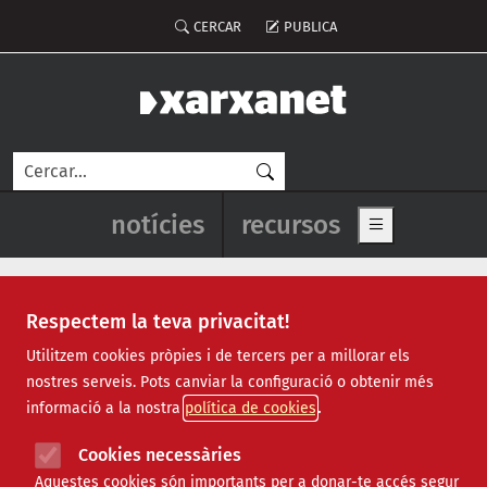
Vés al contingut
Menú del compte d'usuari
CERCAR
PUBLICA
Cerca
Navegació principal de l'enca
notícies
recursos
Show main me
Respectem la teva privacitat!
Teatre Arnau
Utilitzem cookies pròpies i de tercers per a millorar els
nostres serveis. Pots canviar la configuració o obtenir més
informació a la nostra
política de cookies
Cookies necessàries
Aquestes cookies són importants per a donar-te accés segur