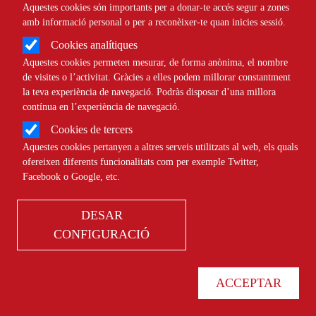
Aquestes cookies són importants per a donar-te accés segur a zones
amb informació personal o per a reconèixer-te quan inicies sessió.
Cookies analítiques
Aquestes cookies permeten mesurar, de forma anònima, el nombre
NOTÍCIES
GENERAL
de visites o l’activitat. Gràcies a elles podem millorar constantment
la teva experiència de navegació. Podràs disposar d’una millora
contínua en l’experiència de navegació.
Cookies de tercers
Aquestes cookies pertanyen a altres serveis utilitzats al web, els quals
Down Catalunya i el Grup Grevia
ofereixen diferents funcionalitats com per exemple Twitter,
invesiguen la victimització sexual en
Facebook o Google, etc.
persones amb discapacitat intel·lectual
DESAR
CONFIGURACIÓ
NOTÍCIES
SOCIAL
ACCEPTAR