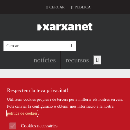
Vés al contingut
Menú del compte d'usuari
CERCAR
PUBLICA
Cerca
Navegació principal de l'encapç
notícies
recursos
Show main menu
Respectem la teva privacitat!
universitat de barcelona
Utilitzem cookies pròpies i de tercers per a millorar els nostres serveis.
Pots canviar la configuració o obtenir més informació a la nostra
política de cookies
La Universitat de Barcelona impulsa, un
Cookies necessàries
any més, la recerca en cultura de pau