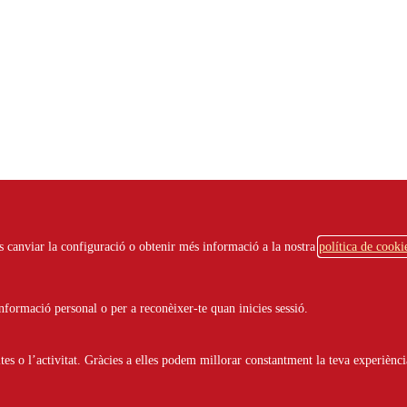
ots canviar la configuració o obtenir més informació a la nostra
política de cooki
Tipus
formació personal o per a reconèixer-te quan inicies sessió.
Àmbit
s o l’activitat. Gràcies a elles podem millorar constantment la teva experiènci
Paraula clau