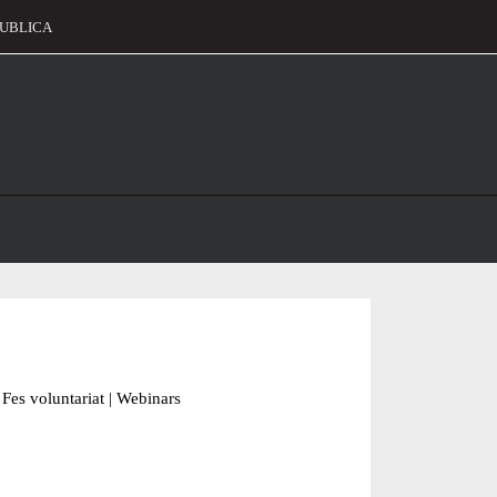
UBLICA
alament
Fes voluntariat
|
Webinars