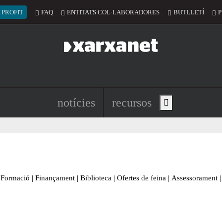
 del compte d'usuari
 PROFIT
FAQ
ENTITATS COL·LABORADORES
BUTLLETÍ
P
Navegació principal de l'encapç
notícies
recursos
Show main menu
Formació
|
Finançament
|
Biblioteca
|
Ofertes de feina
|
Assessorament
|