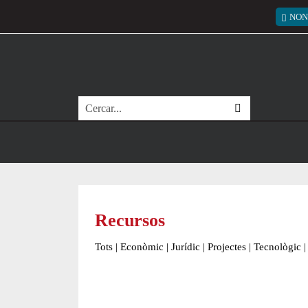
Vés al contingut
Menú
NON
Cerca
Recursos
Tots
|
Econòmic
|
Jurídic
|
Projectes
|
Tecnològic
|